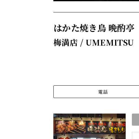
はかた焼き鳥 晩酌亭
梅満店 / UMEMITSU
電話