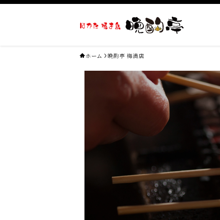
ホーム
晩酌亭 梅満店