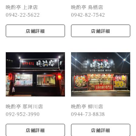
晩酌亭 上津店
晩酌亭 鳥栖店
0942-22-5622
0942-82-7542
店舗詳細
店舗詳細
晩酌亭 那珂川店
晩酌亭 柳川店
092-952-3990
0944-73-8838
店舗詳細
店舗詳細