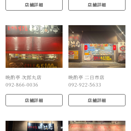
店舗詳細
店舗詳細
晩酌亭 次郎丸店
晩酌亭 二日市店
092-866-0036
092-922-5633
店舗詳細
店舗詳細