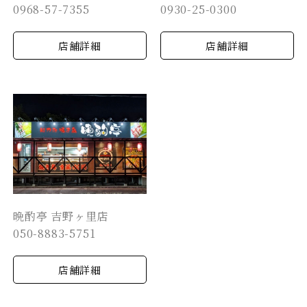
0968-57-7355
0930-25-0300
店舗詳細
店舗詳細
晩酌亭 吉野ヶ里店
050-8883-5751
店舗詳細