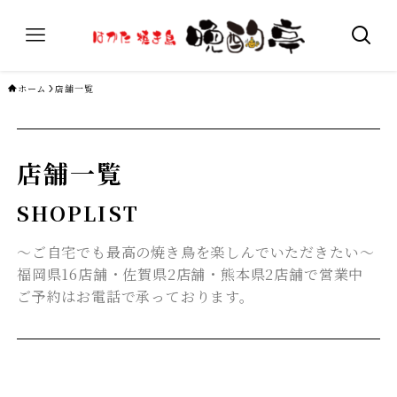
ホーム
店舗一覧
店舗一覧
SHOPLIST
～ご自宅でも最高の焼き鳥を楽しんでいただきたい～
福岡県16店舗・佐賀県2店舗・熊本県2店舗で営業中
ご予約はお電話で承っております。