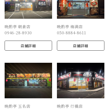
晩酌亭 朝倉店
晩酌亭 梅満店
0946-28-8930
050-8884-8611
店舗詳細
店舗詳細
晩酌亭 玉名店
晩酌亭 行橋店